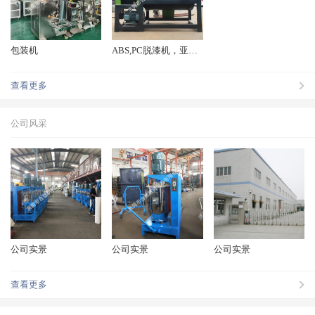
包装机
ABS,PC脱漆机，亚克力磨擦机
查看更多
公司风采
公司实景
公司实景
公司实景
查看更多